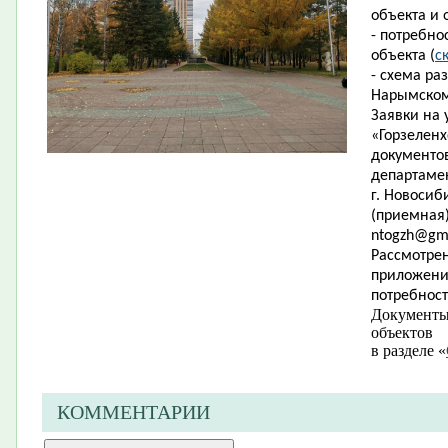
объекта и 
- потребно
объекта (
с
- схема р
Нарымском
Заявки на 
«Горзеленх
документов
департамен
г. Новосиби
(приемная)
ntogzh
@
gm
Рассмотрен
приложени
потребно
Документы
объектов 
в разделе ​«
КОММЕНТАРИИ