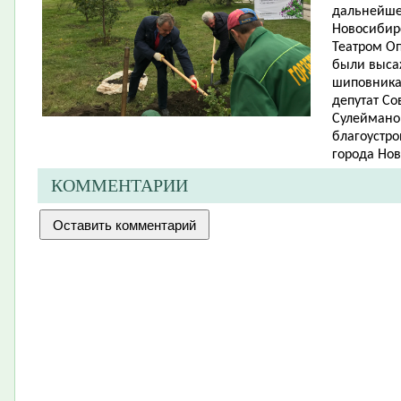
дальнейшег
Новосибир
Театром Оп
были выса
шиповника)
депутат Со
Сулейманов
благоустро
города Нов
КОММЕНТАРИИ