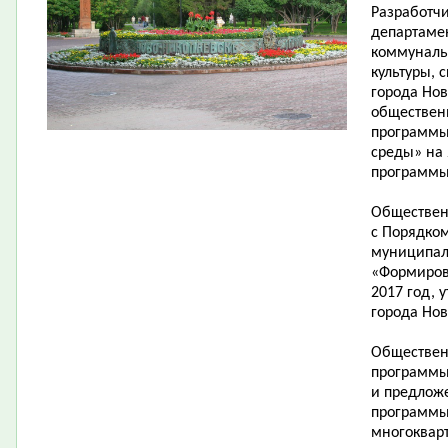
Разработч
департаме
коммунальн
культуры, 
города Но
обществен
программы
среды» на 
программы
Обществен
с Порядко
муниципал
«Формиров
2017 год,
города Нов
Обществен
программы
и предлож
программы
многоквар