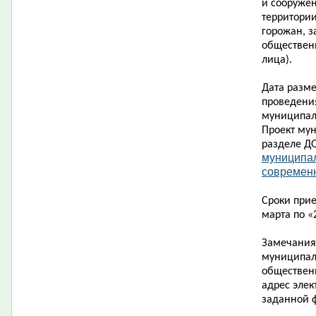
и сооруже
территории
горожан, з
обществен
лица).
Дата разм
проведени
муниципал
Проект му
разделе Д
муниципа
современн
Сроки при
марта по «
Замечания
муниципал
обществен
адрес элек
заданной 