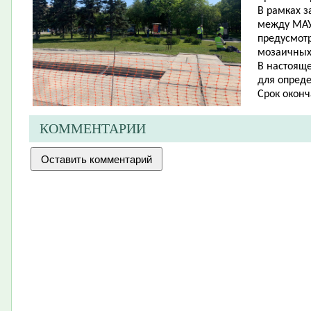
В рамках 
между МАУ
предусмотр
мозаичных
В настоящ
для опред
Срок оконч
КОММЕНТАРИИ