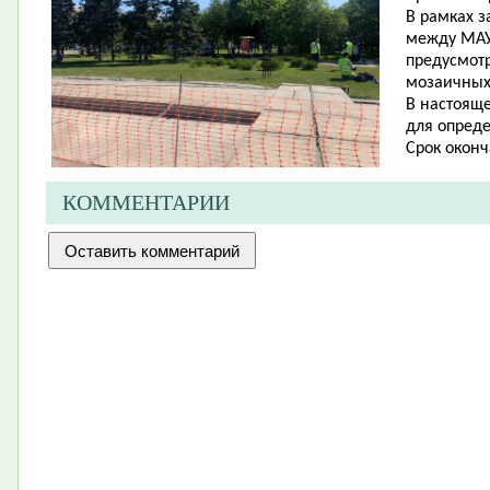
В рамках 
между МАУ
предусмотр
мозаичных
В настоящ
для опред
Срок оконч
КОММЕНТАРИИ