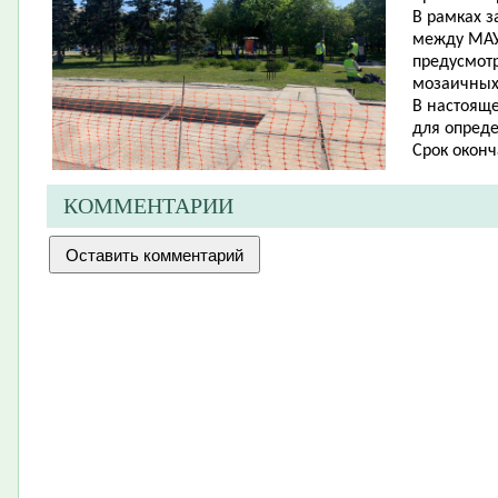
В рамках 
между МАУ
предусмотр
мозаичных
В настоящ
для опред
Срок оконч
КОММЕНТАРИИ