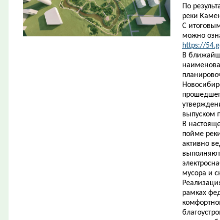
По резуль
реки Каме
С итоговым
можно озна
https://54.
В ближайш
наименова
планировоч
Новосибирс
прошедшег
утвержден
выпуском 
В настояще
пойме рек
активно ве
выполняютс
электросна
мусора и с
Реализация
рамках фе
комфортно
благоустро