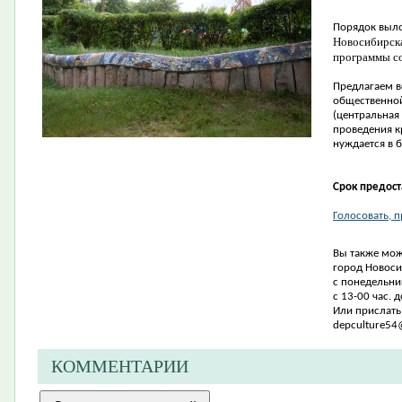
Порядок выл
Новосибирск
программы со
Предлагаем 
общественной
(центральная
проведения к
нуждается в б
Срок предост
Голосовать, п
Вы также мож
город Новосиб
с понедельник
с 13-00 час. д
Или прислать
depculture54
КОММЕНТАРИИ