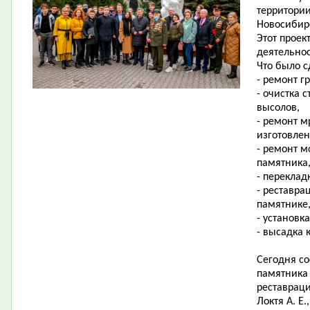
территории
Новосибирс
Этот проек
деятельно
Что было с
- ремонт г
- очистка 
высолов,
- ремонт м
изготовлен
- ремонт м
памятника
- переклад
- реставра
памятнике,
- установк
- высадка 
Сегодня со
памятника
реставраци
Локтя А. Е