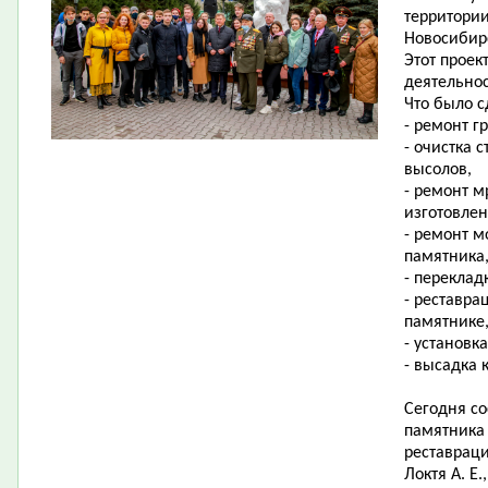
территории
Новосибирс
Этот проек
деятельно
Что было с
- ремонт г
- очистка 
высолов,
- ремонт м
изготовлен
- ремонт м
памятника
- переклад
- реставра
памятнике,
- установк
- высадка 
Сегодня со
памятника
реставраци
Локтя А. Е