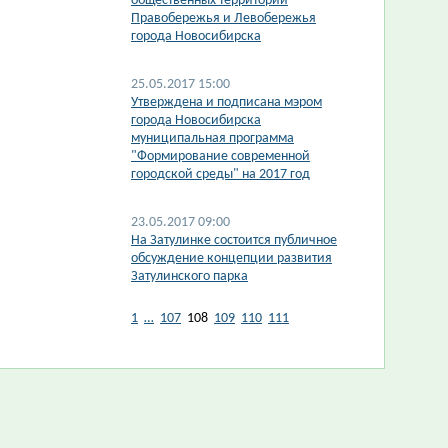
общественных территорий
Правобережья и Левобережья
города Новосибирска
25.05.2017 15:00
Утверждена и подписана мэром
города Новосибирска
муниципальная программа
"Формирование современной
городской среды" на 2017 год
23.05.2017 09:00
На Затулинке состоится публичное
обсуждение концепции развития
Затулинского парка
1
…
107
108
109
110
111