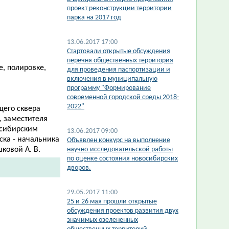
проект реконструкции территории
парка на 2017 год
13.06.2017 17:00
Стартовали открытые обсуждения
перечня общественных территория
е, полировке,
для проведения паспортизации и
включения в муниципальную
программу "Формирование
современной городской среды 2018-
2022"
щего сквера
, заместителя
осибирским
13.06.2017 09:00
ска - начальника
Объявлен конкурс на выполнение
ковой А. В.
научно-исследовательской работы
по оценке состояния новосибирских
дворов.
29.05.2017 11:00
25 и 26 мая прошли открытые
обсуждения проектов развития двух
значимых озелененных