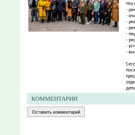
Что
- ре
- оч
- ре
- р
- пе
- ре
- ус
- вы
Сег
посл
пре
отд
деп
КОММЕНТАРИИ