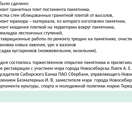
 было сделано:
монт гранитных плит постамента памятника,
истка стен облицованных гранитной плитой от высолов,
монт мрамора – материала, из которого изготовлен памятник,
емонт мощения плиткой на территории вокруг памятника,
рекладка лестничных ступеней,
ставрационные работы по ремонту трещин на памятнике, очистк
тановка новых лавочек, урн и вазонов
садка кустарников (можжевельник, кизильник).
одня состоялось торжественное открытие памятника и прилегаю
е реставрации с участием мэра города Новосибирска Локтя А. Е.
дседателя Сибирского Банка ПАО Сбербанк, управляющего Нов
елением Безматерных И. В, заместителя мэра города Новосибир
артамента культуры, спорта и молодежной политики мэрии Тереш