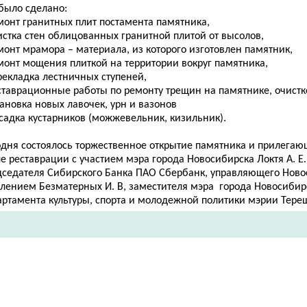
 было сделано:
монт гранитных плит постамента памятника,
истка стен облицованных гранитной плитой от высолов,
монт мрамора – материала, из которого изготовлен памятник,
емонт мощения плиткой на территории вокруг памятника,
рекладка лестничных ступеней,
ставрационные работы по ремонту трещин на памятнике, очистк
тановка новых лавочек, урн и вазонов
садка кустарников (можжевельник, кизильник).
одня состоялось торжественное открытие памятника и прилегаю
е реставрации с участием мэра города Новосибирска Локтя А. Е.
дседателя Сибирского Банка ПАО Сбербанк, управляющего Нов
елением Безматерных И. В, заместителя мэра города Новосибир
артамента культуры, спорта и молодежной политики мэрии Тереш