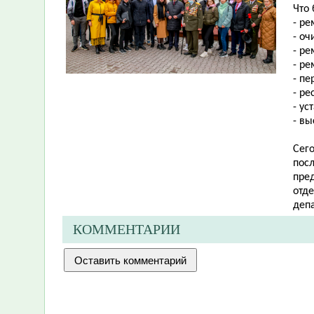
Что
- ре
- оч
- ре
- р
- пе
- ре
- ус
- вы
Сег
посл
пре
отд
деп
КОММЕНТАРИИ