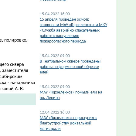
15.04.2022 16:00
15 апреля проведен осмотр
готовности МАУ «Горзеленхоз» и МКУ
«Служба аварийно-спасательных
работ» к наступлению
е, полировке,
пожароопасного периода
15.04.2022 09:00
В Театральном сквере проведены
щего сквера
работы по формовочной обрезке
, заместителя
елей
осибирским
ска - начальника
15.04.2022 09:00
ковой А. В.
МАУ «Горзеленхоз» помыли ели на
пл. Ленина
12.04.2022 16:00
МАУ «Горзеленхоз» приступил к
благоустройству Вокзальной
магистрали