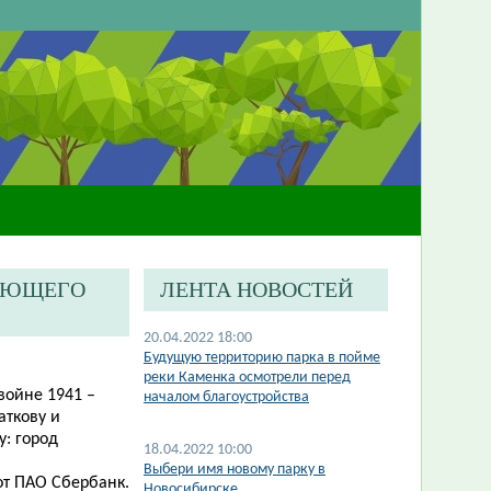
ГАЮЩЕГО
ЛЕНТА НОВОСТЕЙ
20.04.2022 18:00
Будущую территорию парка в пойме
реки Каменка осмотрели перед
войне 1941 –
началом благоустройства
аткову и
: город
18.04.2022 10:00
Выбери имя новому парку в
от ПАО Сбербанк.
Новосибирске