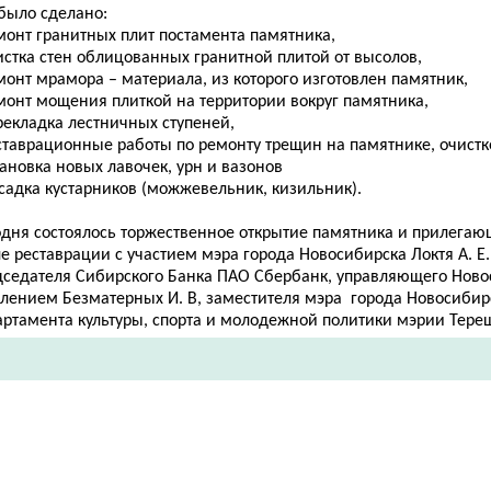
 было сделано:
монт гранитных плит постамента памятника,
истка стен облицованных гранитной плитой от высолов,
монт мрамора – материала, из которого изготовлен памятник,
емонт мощения плиткой на территории вокруг памятника,
рекладка лестничных ступеней,
ставрационные работы по ремонту трещин на памятнике, очистк
тановка новых лавочек, урн и вазонов
садка кустарников (можжевельник, кизильник).
одня состоялось торжественное открытие памятника и прилегаю
е реставрации с участием мэра города Новосибирска Локтя А. Е.
дседателя Сибирского Банка ПАО Сбербанк, управляющего Нов
елением Безматерных И. В, заместителя мэра города Новосибир
артамента культуры, спорта и молодежной политики мэрии Тереш