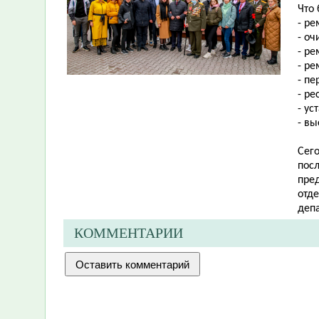
Что
- ре
- оч
- ре
- р
- пе
- ре
- ус
- вы
Сег
посл
пре
отд
деп
КОММЕНТАРИИ