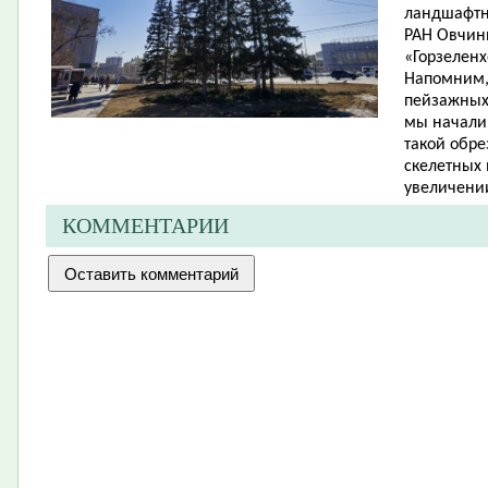
ландшафтн
РАН Овчин
«Горзеленх
Напомним,
пейзажных 
мы начали 
такой обре
скелетных 
увеличении
КОММЕНТАРИИ