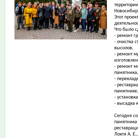
территории
Новосибирс
Этот проек
деятельно
Что было с
- ремонт г
- очистка 
высолов,
- ремонт м
изготовлен
- ремонт м
памятника
- переклад
- реставра
памятнике,
- установк
- высадка 
Сегодня со
памятника
реставраци
Локтя А. Е