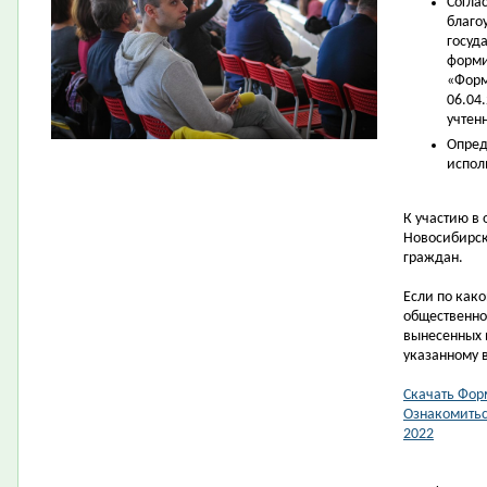
Согла
благо
госуд
форми
«Форм
06.04
учтен
Опред
испол
К участию в
Новосибирск
граждан.
Если по как
общественно
вынесенных 
указанному 
Скачать Фор
Ознакомитьс
2022