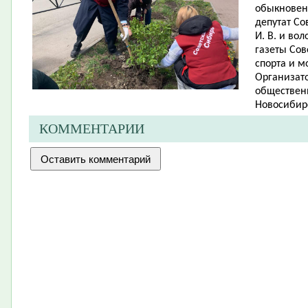
обыкновенн
депутат Со
И. В. и во
газеты Сов
спорта и м
Организато
обществен
Новосибирс
КОММЕНТАРИИ