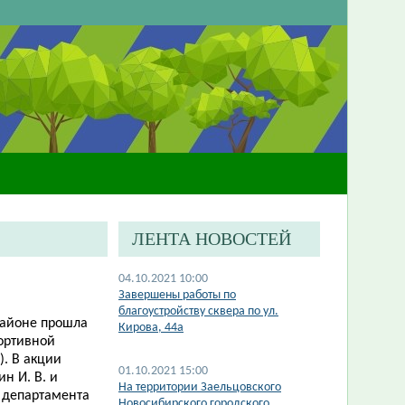
ЛЕНТА НОВОСТЕЙ
04.10.2021 10:00
​Завершены работы по
благоустройству сквера по ул.
районе прошла
Кирова, 44а
портивной
. В акции
01.10.2021 15:00
н И. В. и
На территории Заельцовского
 департамента
Новосибирского городского