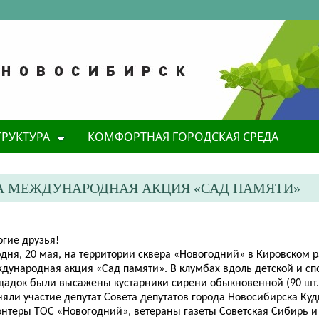
ТРУКТУРА
КОМФОРТНАЯ ГОРОДСКАЯ СРЕДА
А МЕЖДУНАРОДНАЯ АКЦИЯ «САД ПАМЯТИ»
огие друзья!
одня, 20 мая, на территории сквера «Новогодний» в Кировском 
дународная акция
«Сад памяти». В клумбах вдоль детской и с
щадок были высажены кустарники сирени обыкновенной (90 шт.)
яли участие депутат Совета депутатов города Новосибирска Куди
онтеры ТОС «Новогодний», ветераны газеты Советская Сибирь и