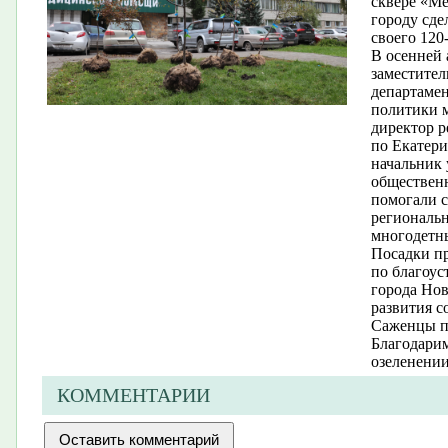
сквере «Ме
городу сде
своего 120
В осенней 
заместител
департамен
политики 
директор р
по Екатер
начальник 
обществен
помогали 
региональ
многодетн
Посадки п
по благоус
города Но
развития с
Саженцы п
Благодарим
озеленении
КОММЕНТАРИИ