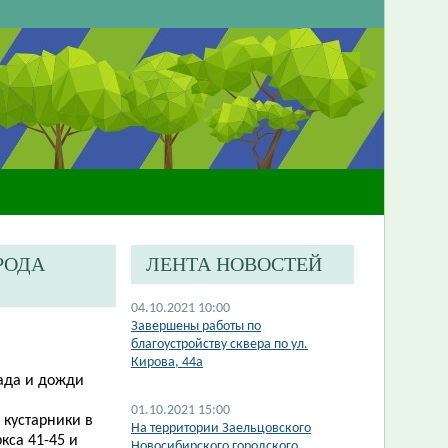
РОДА
ЛЕНТА НОВОСТЕЙ
04.10.2021 10:00
​Завершены работы по
благоустройству сквера по ул.
Кирова, 44а
ада и дожди
01.10.2021 15:00
 кустарники в
На территории Заельцовского
ркса 41-45 и
Новосибирского городского