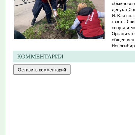
обыкновенн
депутат Со
И. В. и во
газеты Сов
спорта и м
Организато
обществен
Новосибирс
КОММЕНТАРИИ