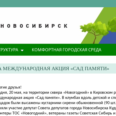
ТРУКТУРА
КОМФОРТНАЯ ГОРОДСКАЯ СРЕДА
А МЕЖДУНАРОДНАЯ АКЦИЯ «САД ПАМЯТИ»
огие друзья!
одня, 20 мая, на территории сквера «Новогодний» в Кировском 
дународная акция
«Сад памяти». В клумбах вдоль детской и с
щадок были высажены кустарники сирени обыкновенной (90 шт.)
яли участие депутат Совета депутатов города Новосибирска Куди
онтеры ТОС «Новогодний», ветераны газеты Советская Сибирь и