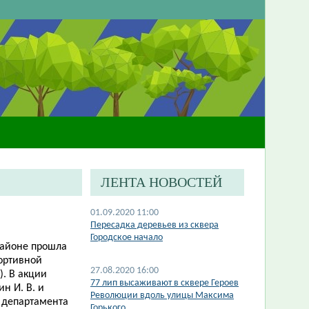
ЛЕНТА НОВОСТЕЙ
01.09.2020 11:00
Пересадка деревьев из сквера
Городское начало
районе прошла
портивной
27.08.2020 16:00
. В акции
77 лип высаживают в сквере Героев
н И. В. и
Революции вдоль улицы Максима
 департамента
Горького