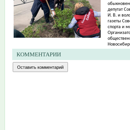
обыкновенн
депутат Со
И. В. и во
газеты Сов
спорта и м
Организато
обществен
Новосибирс
КОММЕНТАРИИ