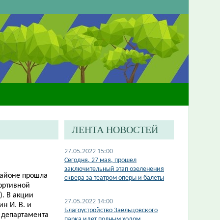
ЛЕНТА НОВОСТЕЙ
27.05.2022 15:00
Сегодня, 27 мая, прошел
заключительный этап озеленения
районе прошла
сквера за театром оперы и балеты
портивной
. В акции
27.05.2022 14:00
н И. В. и
Благоустройство Заельцовского
 департамента
парка идет полным ходом