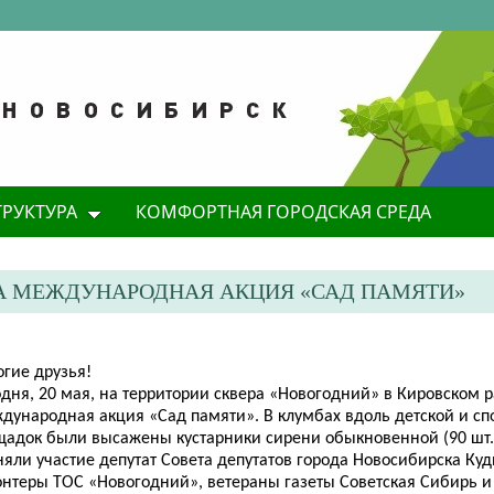
ТРУКТУРА
КОМФОРТНАЯ ГОРОДСКАЯ СРЕДА
А МЕЖДУНАРОДНАЯ АКЦИЯ «САД ПАМЯТИ»
огие друзья!
одня, 20 мая, на территории сквера «Новогодний» в Кировском 
дународная акция
«Сад памяти». В клумбах вдоль детской и с
щадок были высажены кустарники сирени обыкновенной (90 шт.)
яли участие депутат Совета депутатов города Новосибирска Куди
онтеры ТОС «Новогодний», ветераны газеты Советская Сибирь и