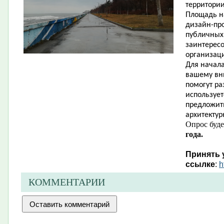
территории
Площадь на
дизайн-пр
публичных
заинтерес
организаци
Для начала
вашему вни
помогут ра
использует
предложит
архитекту
Опрос буде
года.
Принять 
ссылке
:
h
КОММЕНТАРИИ