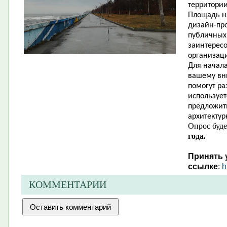
территории
Площадь на
дизайн-пр
публичных
заинтерес
организаци
Для начала
вашему вни
помогут ра
использует
предложит
архитекту
Опрос буде
года.
Принять 
ссылке
:
h
КОММЕНТАРИИ