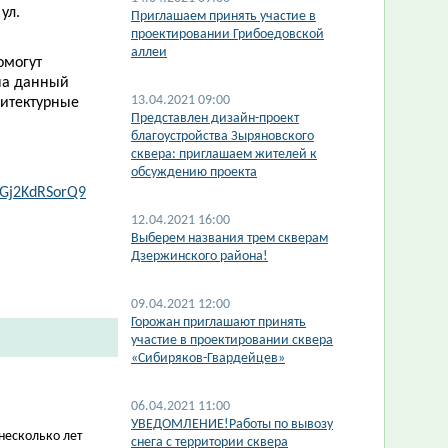
ул.
Приглашаем принять участие в
проектировании Грибоедовской
аллеи
омогут
 на данный
13.04.2021 09:00
итектурные
Представлен дизайн-проект
благоустройства Зыряновского
сквера: приглашаем жителей к
обсуждению проекта
J7Gj2KdRSorQ9
12.04.2021 16:00
Выберем названия трем скверам
Дзержинского района!
09.04.2021 12:00
Горожан приглашают принять
участие в проектировании сквера
«Сибиряков-Гвардейцев»
06.04.2021 11:00
УВЕДОМЛЕНИЕ!Работы по вывозу
несколько лет
снега с территории сквера