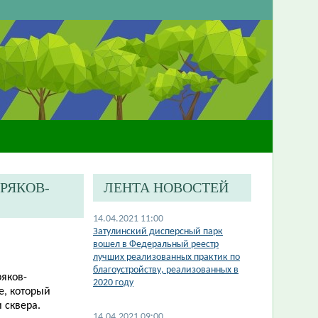
РЯКОВ-
ЛЕНТА НОВОСТЕЙ
14.04.2021 11:00
Затулинский дисперсный парк
вошел в Федеральный реестр
лучших реализованных практик по
благоустройству, реализованных в
ряков-
2020 году
е, который
 сквера.
14.04.2021 09:00