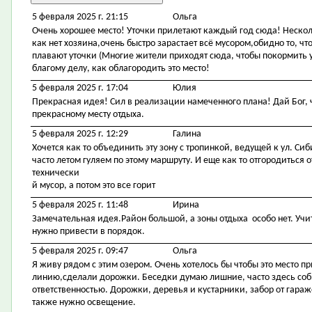
5 февраля 2025 г. 21:15
Ольга
Очень хорошее место! Уточки прилетают каждый год сюда! Несколь
как нет хозяина,очень быстро зарастает всё мусором,обидно то, ч
плавают уточки (Многие жители приходят сюда, чтобы покормить у
благому делу, как облагородить это место!
5 февраля 2025 г. 17:04
Юлия
Прекрасная идея! Сил в реализации намеченного плана! Дай Бог,
прекрасному месту отдыха.
5 февраля 2025 г. 12:29
Галина
Хочется как то объединить эту зону с тропинкой, ведущей к ул. Си
часто летом гуляем по этому маршруту. И еще как то отгородиться
технически
й мусор, а потом это все горит
5 февраля 2025 г. 11:48
Ирина
Замечательная идея.Район большой, а зоны отдыха особо нет. Учит
нужно привести в порядок.
5 февраля 2025 г. 09:47
Ольга
Я живу рядом с этим озером. Очень хотелось бы чтобы это место 
линию,сделали дорожки. Беседки думаю лишние, часто здесь со
ответственностью. Дорожки, деревья и кустарники, забор от гара
также нужно освещение.