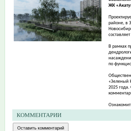
ЖК «Акатуй
Проектиру
районе, в 
Новосибирс
составляет 
В рамках п
дендролог
насаждени
по функци
Обществен
«Зеленый Н
2025 года.
комментари
Ознакомит
КОММЕНТАРИИ