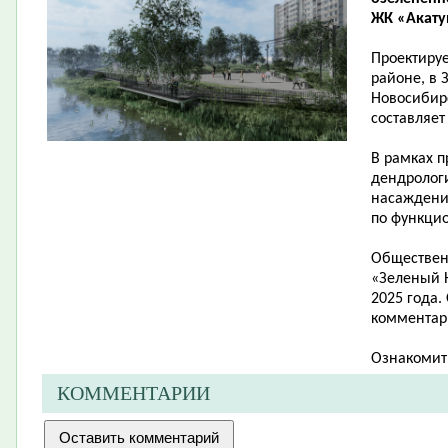
ЖК «Акатуй
Проектиру
районе, в 
Новосибирс
составляет 
В рамках п
дендролог
насаждени
по функци
Обществен
«Зеленый Н
2025 года.
комментари
Ознакомит
КОММЕНТАРИИ