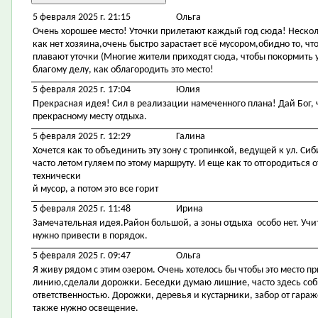
5 февраля 2025 г. 21:15
Ольга
Очень хорошее место! Уточки прилетают каждый год сюда! Несколь
как нет хозяина,очень быстро зарастает всё мусором,обидно то, ч
плавают уточки (Многие жители приходят сюда, чтобы покормить у
благому делу, как облагородить это место!
5 февраля 2025 г. 17:04
Юлия
Прекрасная идея! Сил в реализации намеченного плана! Дай Бог,
прекрасному месту отдыха.
5 февраля 2025 г. 12:29
Галина
Хочется как то объединить эту зону с тропинкой, ведущей к ул. Си
часто летом гуляем по этому маршруту. И еще как то отгородиться
технически
й мусор, а потом это все горит
5 февраля 2025 г. 11:48
Ирина
Замечательная идея.Район большой, а зоны отдыха особо нет. Учит
нужно привести в порядок.
5 февраля 2025 г. 09:47
Ольга
Я живу рядом с этим озером. Очень хотелось бы чтобы это место 
линию,сделали дорожки. Беседки думаю лишние, часто здесь со
ответственностью. Дорожки, деревья и кустарники, забор от гара
также нужно освещение.