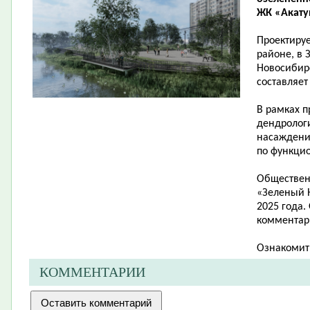
ЖК «Акатуй
Проектиру
районе, в 
Новосибирс
составляет 
В рамках п
дендролог
насаждени
по функци
Обществен
«Зеленый Н
2025 года.
комментари
Ознакомит
КОММЕНТАРИИ