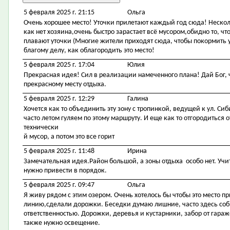
5 февраля 2025 г. 21:15
Ольга
Очень хорошее место! Уточки прилетают каждый год сюда! Несколь
как нет хозяина,очень быстро зарастает всё мусором,обидно то, ч
плавают уточки (Многие жители приходят сюда, чтобы покормить у
благому делу, как облагородить это место!
5 февраля 2025 г. 17:04
Юлия
Прекрасная идея! Сил в реализации намеченного плана! Дай Бог,
прекрасному месту отдыха.
5 февраля 2025 г. 12:29
Галина
Хочется как то объединить эту зону с тропинкой, ведущей к ул. Си
часто летом гуляем по этому маршруту. И еще как то отгородиться
технически
й мусор, а потом это все горит
5 февраля 2025 г. 11:48
Ирина
Замечательная идея.Район большой, а зоны отдыха особо нет. Учит
нужно привести в порядок.
5 февраля 2025 г. 09:47
Ольга
Я живу рядом с этим озером. Очень хотелось бы чтобы это место 
линию,сделали дорожки. Беседки думаю лишние, часто здесь со
ответственностью. Дорожки, деревья и кустарники, забор от гара
также нужно освещение.