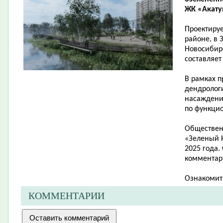
ЖК «Акатуй
Проектиру
районе, в 
Новосибирс
составляет 
В рамках п
дендролог
насаждени
по функци
Обществен
«Зеленый Н
2025 года.
комментари
Ознакомит
КОММЕНТАРИИ