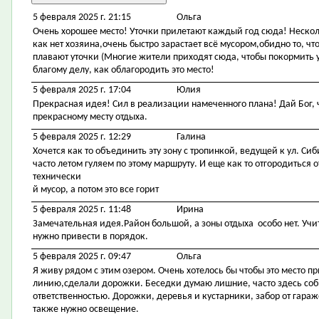
5 февраля 2025 г. 21:15
Ольга
Очень хорошее место! Уточки прилетают каждый год сюда! Несколь
как нет хозяина,очень быстро зарастает всё мусором,обидно то, ч
плавают уточки (Многие жители приходят сюда, чтобы покормить у
благому делу, как облагородить это место!
5 февраля 2025 г. 17:04
Юлия
Прекрасная идея! Сил в реализации намеченного плана! Дай Бог,
прекрасному месту отдыха.
5 февраля 2025 г. 12:29
Галина
Хочется как то объединить эту зону с тропинкой, ведущей к ул. Си
часто летом гуляем по этому маршруту. И еще как то отгородиться
технически
й мусор, а потом это все горит
5 февраля 2025 г. 11:48
Ирина
Замечательная идея.Район большой, а зоны отдыха особо нет. Учит
нужно привести в порядок.
5 февраля 2025 г. 09:47
Ольга
Я живу рядом с этим озером. Очень хотелось бы чтобы это место 
линию,сделали дорожки. Беседки думаю лишние, часто здесь со
ответственностью. Дорожки, деревья и кустарники, забор от гара
также нужно освещение.