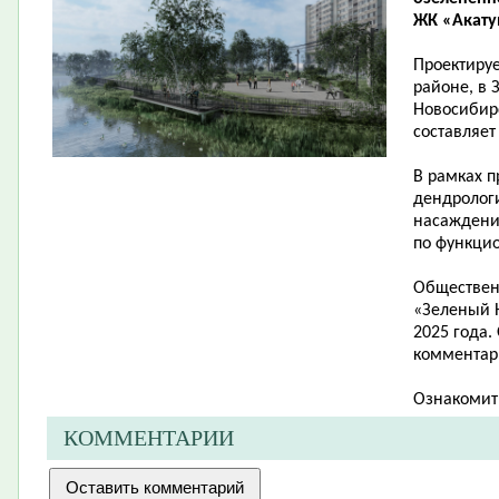
ЖК «Акатуй
Проектиру
районе, в 
Новосибирс
составляет 
В рамках п
дендролог
насаждени
по функци
Обществен
«Зеленый Н
2025 года.
комментари
Ознакомит
КОММЕНТАРИИ