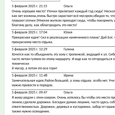
5 февраля 2025 г. 21:15
Ольга
Очень хорошее место! Уточки прилетают каждый год сюда! Несколь
как нет хозяина,очень быстро зарастает всё мусором,обидно то, ч
плавают уточки (Многие жители приходят сюда, чтобы покормить у
благому делу, как облагородить это место!
5 февраля 2025 г. 17:04
Юлия
Прекрасная идея! Сил в реализации намеченного плана! Дай Бог,
прекрасному месту отдыха.
5 февраля 2025 г. 12:29
Галина
Хочется как то объединить эту зону с тропинкой, ведущей к ул. Си
часто летом гуляем по этому маршруту. И еще как то отгородиться
технически
й мусор, а потом это все горит
5 февраля 2025 г. 11:48
Ирина
Замечательная идея.Район большой, а зоны отдыха особо нет. Учит
нужно привести в порядок.
5 февраля 2025 г. 09:47
Ольга
Я живу рядом с этим озером. Очень хотелось бы чтобы это место 
линию,сделали дорожки. Беседки думаю лишние, часто здесь со
ответственностью. Дорожки, деревья и кустарники, забор от гара
также нужно освещение.