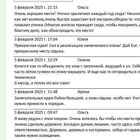
5 февраля 2025 г. 21:15
Ольга
Очень хорошее место! Уточки прилетают каждый год сюда! Несколь
как нет хозяина,очень быстро зарастает всё мусором,обидно то, ч
плавают уточки (Многие жители приходят сюда, чтобы покормить у
благому делу, как облагородить это место!
5 февраля 2025 г. 17:04
Юлия
Прекрасная идея! Сил в реализации намеченного плана! Дай Бог,
прекрасному месту отдыха.
5 февраля 2025 г. 12:29
Галина
Хочется как то объединить эту зону с тропинкой, ведущей к ул. Си
часто летом гуляем по этому маршруту. И еще как то отгородиться
технически
й мусор, а потом это все горит
5 февраля 2025 г. 11:48
Ирина
Замечательная идея.Район большой, а зоны отдыха особо нет. Учит
нужно привести в порядок.
5 февраля 2025 г. 09:47
Ольга
Я живу рядом с этим озером. Очень хотелось бы чтобы это место 
линию,сделали дорожки. Беседки думаю лишние, часто здесь со
ответственностью. Дорожки, деревья и кустарники, забор от гара
также нужно освещение.