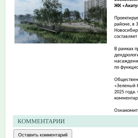
ЖК «Акатуй
Проектиру
районе, в 
Новосибирс
составляет 
В рамках п
дендролог
насаждени
по функци
Обществен
«Зеленый Н
2025 года.
комментари
Ознакомит
КОММЕНТАРИИ