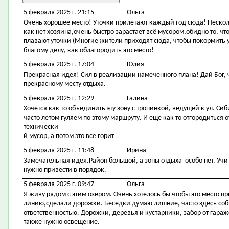
5 февраля 2025 г. 21:15
Ольга
Очень хорошее место! Уточки прилетают каждый год сюда! Несколь
как нет хозяина,очень быстро зарастает всё мусором,обидно то, ч
плавают уточки (Многие жители приходят сюда, чтобы покормить у
благому делу, как облагородить это место!
5 февраля 2025 г. 17:04
Юлия
Прекрасная идея! Сил в реализации намеченного плана! Дай Бог,
прекрасному месту отдыха.
5 февраля 2025 г. 12:29
Галина
Хочется как то объединить эту зону с тропинкой, ведущей к ул. Си
часто летом гуляем по этому маршруту. И еще как то отгородиться
технически
й мусор, а потом это все горит
5 февраля 2025 г. 11:48
Ирина
Замечательная идея.Район большой, а зоны отдыха особо нет. Учит
нужно привести в порядок.
5 февраля 2025 г. 09:47
Ольга
Я живу рядом с этим озером. Очень хотелось бы чтобы это место 
линию,сделали дорожки. Беседки думаю лишние, часто здесь со
ответственностью. Дорожки, деревья и кустарники, забор от гара
также нужно освещение.