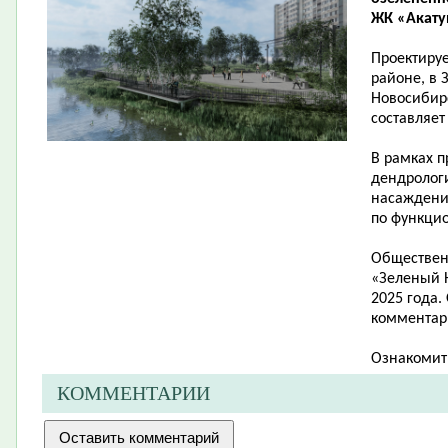
ЖК «Акатуй
Проектиру
районе, в 
Новосибирс
составляет 
В рамках п
дендролог
насаждени
по функци
Обществен
«Зеленый Н
2025 года.
комментари
Ознакомит
КОММЕНТАРИИ