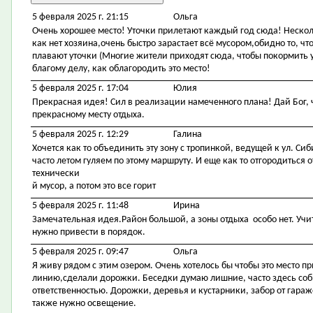
5 февраля 2025 г. 21:15
Ольга
Очень хорошее место! Уточки прилетают каждый год сюда! Несколь
как нет хозяина,очень быстро зарастает всё мусором,обидно то, ч
плавают уточки (Многие жители приходят сюда, чтобы покормить у
благому делу, как облагородить это место!
5 февраля 2025 г. 17:04
Юлия
Прекрасная идея! Сил в реализации намеченного плана! Дай Бог,
прекрасному месту отдыха.
5 февраля 2025 г. 12:29
Галина
Хочется как то объединить эту зону с тропинкой, ведущей к ул. Си
часто летом гуляем по этому маршруту. И еще как то отгородиться
технически
й мусор, а потом это все горит
5 февраля 2025 г. 11:48
Ирина
Замечательная идея.Район большой, а зоны отдыха особо нет. Учит
нужно привести в порядок.
5 февраля 2025 г. 09:47
Ольга
Я живу рядом с этим озером. Очень хотелось бы чтобы это место 
линию,сделали дорожки. Беседки думаю лишние, часто здесь со
ответственностью. Дорожки, деревья и кустарники, забор от гара
также нужно освещение.