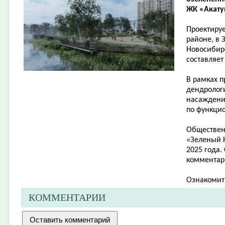
ЖК «Акатуй
Проектиру
районе, в 
Новосибирс
составляет 
В рамках п
дендролог
насаждени
по функци
Обществен
«Зеленый Н
2025 года.
комментари
Ознакомит
КОММЕНТАРИИ