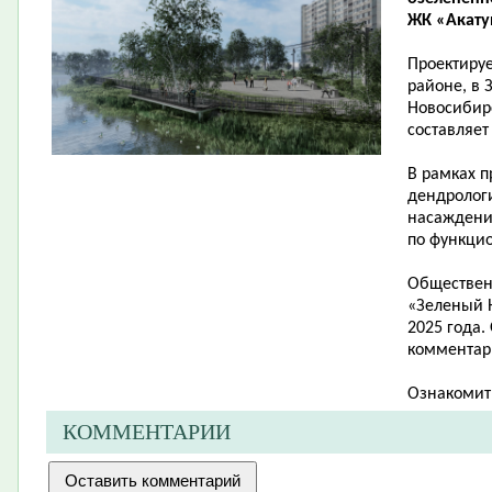
ЖК «Акатуй
Проектиру
районе, в 
Новосибирс
составляет 
В рамках п
дендролог
насаждени
по функци
Обществен
«Зеленый Н
2025 года.
комментари
Ознакомит
КОММЕНТАРИИ