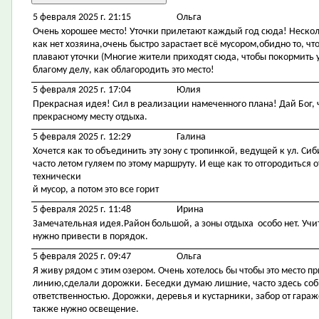
5 февраля 2025 г. 21:15
Ольга
Очень хорошее место! Уточки прилетают каждый год сюда! Несколь
как нет хозяина,очень быстро зарастает всё мусором,обидно то, ч
плавают уточки (Многие жители приходят сюда, чтобы покормить у
благому делу, как облагородить это место!
5 февраля 2025 г. 17:04
Юлия
Прекрасная идея! Сил в реализации намеченного плана! Дай Бог,
прекрасному месту отдыха.
5 февраля 2025 г. 12:29
Галина
Хочется как то объединить эту зону с тропинкой, ведущей к ул. Си
часто летом гуляем по этому маршруту. И еще как то отгородиться
технически
й мусор, а потом это все горит
5 февраля 2025 г. 11:48
Ирина
Замечательная идея.Район большой, а зоны отдыха особо нет. Учит
нужно привести в порядок.
5 февраля 2025 г. 09:47
Ольга
Я живу рядом с этим озером. Очень хотелось бы чтобы это место 
линию,сделали дорожки. Беседки думаю лишние, часто здесь со
ответственностью. Дорожки, деревья и кустарники, забор от гара
также нужно освещение.