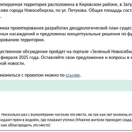
ектируемая территория расположена в Кировском районе, в За
иве города Новосибирска, по ул. Петухова. Общая площадь сост
.
амках проектирования разработан дендрологический план суще
еных насаждений и предложены концептуальные решения по ф
ированию территории.
ественное обсуждение пройдет на портале «Зеленый Новосибир
 февраля 2025 года. Оставляйте свои предложения и вопросы в
ной новости.
акомиться с проектом можно по
ссылке
.
Несколько раз с волонтёрами чистили это место, но так как нет хозяина,о
кидают прям в водоём, где плавают уточки (Многие жители приходят сюда
 как облагородить это место!