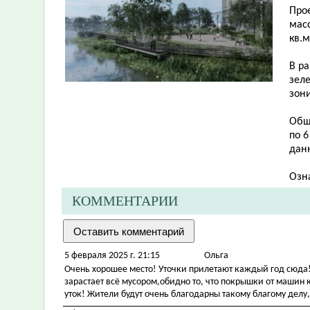
Про
масс
кв.м
В р
зел
зон
Общ
по 6
дан
Озн
КОММЕНТАРИИ
5 февраля 2025 г. 21:15
Ольга
Очень хорошее место! Уточки прилетают каждый год сюда! 
зарастает всё мусором,обидно то, что покрышки от машин 
уток! Жители будут очень благодарны такому благому делу,