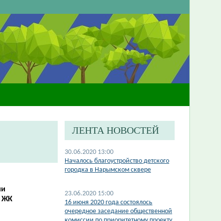
ЛЕНТА НОВОСТЕЙ
30.06.2020 13:00
Началось благоустройство детского
городка в Нарымском сквере
ии
23.06.2020 15:00
в ЖК
​16 июня 2020 года состоялось
очередное заседание общественной
комиссии по приоритетному проекту