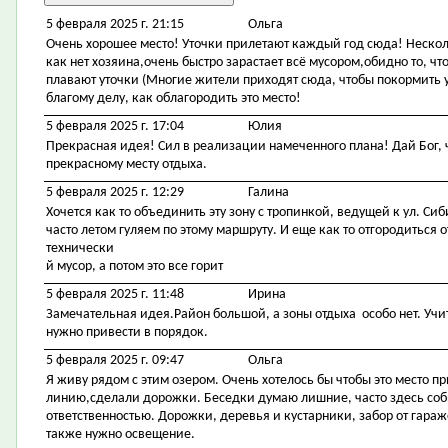
5 февраля 2025 г. 21:15
Ольга
Очень хорошее место! Уточки прилетают каждый год сюда! Несколь
как нет хозяина,очень быстро зарастает всё мусором,обидно то, ч
плавают уточки (Многие жители приходят сюда, чтобы покормить у
благому делу, как облагородить это место!
5 февраля 2025 г. 17:04
Юлия
Прекрасная идея! Сил в реализации намеченного плана! Дай Бог,
прекрасному месту отдыха.
5 февраля 2025 г. 12:29
Галина
Хочется как то объединить эту зону с тропинкой, ведущей к ул. Си
часто летом гуляем по этому маршруту. И еще как то отгородиться
технически
й мусор, а потом это все горит
5 февраля 2025 г. 11:48
Ирина
Замечательная идея.Район большой, а зоны отдыха особо нет. Учит
нужно привести в порядок.
5 февраля 2025 г. 09:47
Ольга
Я живу рядом с этим озером. Очень хотелось бы чтобы это место 
линию,сделали дорожки. Беседки думаю лишние, часто здесь со
ответственностью. Дорожки, деревья и кустарники, забор от гара
также нужно освещение.