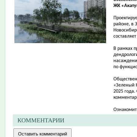
ЖК «Акатуй
Проектиру
районе, в 
Новосибирс
составляет 
В рамках п
дендролог
насаждени
по функци
Обществен
«Зеленый Н
2025 года.
комментари
Ознакомит
КОММЕНТАРИИ