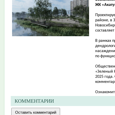
ЖК «Акатуй
Проектиру
районе, в 
Новосибирс
составляет 
В рамках п
дендролог
насаждени
по функци
Обществен
«Зеленый Н
2025 года.
комментари
Ознакомит
КОММЕНТАРИИ