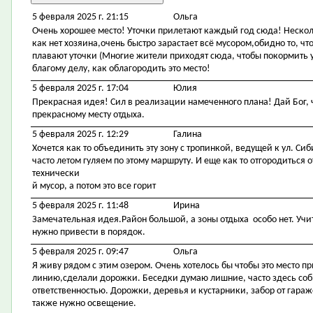
5 февраля 2025 г. 21:15
Ольга
Очень хорошее место! Уточки прилетают каждый год сюда! Несколь
как нет хозяина,очень быстро зарастает всё мусором,обидно то, ч
плавают уточки (Многие жители приходят сюда, чтобы покормить у
благому делу, как облагородить это место!
5 февраля 2025 г. 17:04
Юлия
Прекрасная идея! Сил в реализации намеченного плана! Дай Бог,
прекрасному месту отдыха.
5 февраля 2025 г. 12:29
Галина
Хочется как то объединить эту зону с тропинкой, ведущей к ул. Си
часто летом гуляем по этому маршруту. И еще как то отгородиться
технически
й мусор, а потом это все горит
5 февраля 2025 г. 11:48
Ирина
Замечательная идея.Район большой, а зоны отдыха особо нет. Учит
нужно привести в порядок.
5 февраля 2025 г. 09:47
Ольга
Я живу рядом с этим озером. Очень хотелось бы чтобы это место 
линию,сделали дорожки. Беседки думаю лишние, часто здесь со
ответственностью. Дорожки, деревья и кустарники, забор от гара
также нужно освещение.