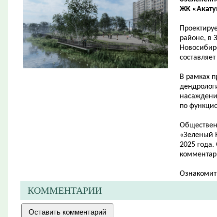
ЖК «Акатуй
Проектиру
районе, в 
Новосибирс
составляет 
В рамках п
дендролог
насаждени
по функци
Обществен
«Зеленый Н
2025 года.
комментари
Ознакомит
КОММЕНТАРИИ