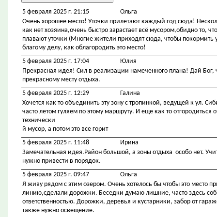
5 февраля 2025 г. 21:15
Ольга
Очень хорошее место! Уточки прилетают каждый год сюда! Несколь
как нет хозяина,очень быстро зарастает всё мусором,обидно то, ч
плавают уточки (Многие жители приходят сюда, чтобы покормить у
благому делу, как облагородить это место!
5 февраля 2025 г. 17:04
Юлия
Прекрасная идея! Сил в реализации намеченного плана! Дай Бог,
прекрасному месту отдыха.
5 февраля 2025 г. 12:29
Галина
Хочется как то объединить эту зону с тропинкой, ведущей к ул. Си
часто летом гуляем по этому маршруту. И еще как то отгородиться
технически
й мусор, а потом это все горит
5 февраля 2025 г. 11:48
Ирина
Замечательная идея.Район большой, а зоны отдыха особо нет. Учит
нужно привести в порядок.
5 февраля 2025 г. 09:47
Ольга
Я живу рядом с этим озером. Очень хотелось бы чтобы это место 
линию,сделали дорожки. Беседки думаю лишние, часто здесь со
ответственностью. Дорожки, деревья и кустарники, забор от гара
также нужно освещение.