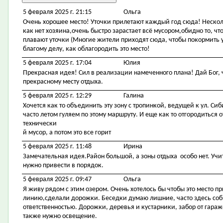
5 февраля 2025 г. 21:15
Ольга
Очень хорошее место! Уточки прилетают каждый год сюда! Несколь
как нет хозяина,очень быстро зарастает всё мусором,обидно то, ч
плавают уточки (Многие жители приходят сюда, чтобы покормить у
благому делу, как облагородить это место!
5 февраля 2025 г. 17:04
Юлия
Прекрасная идея! Сил в реализации намеченного плана! Дай Бог,
прекрасному месту отдыха.
5 февраля 2025 г. 12:29
Галина
Хочется как то объединить эту зону с тропинкой, ведущей к ул. Си
часто летом гуляем по этому маршруту. И еще как то отгородиться
технически
й мусор, а потом это все горит
5 февраля 2025 г. 11:48
Ирина
Замечательная идея.Район большой, а зоны отдыха особо нет. Учит
нужно привести в порядок.
5 февраля 2025 г. 09:47
Ольга
Я живу рядом с этим озером. Очень хотелось бы чтобы это место 
линию,сделали дорожки. Беседки думаю лишние, часто здесь со
ответственностью. Дорожки, деревья и кустарники, забор от гара
также нужно освещение.