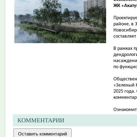
ЖК «Акатуй
Проектиру
районе, в 
Новосибирс
составляет 
В рамках п
дендролог
насаждени
по функци
Обществен
«Зеленый Н
2025 года.
комментари
Ознакомит
КОММЕНТАРИИ