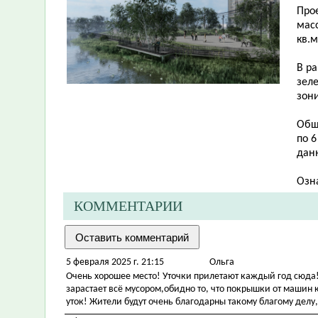
Про
масс
кв.м
В р
зел
зон
Общ
по 6
дан
Озн
КОММЕНТАРИИ
5 февраля 2025 г. 21:15
Ольга
Очень хорошее место! Уточки прилетают каждый год сюда! 
зарастает всё мусором,обидно то, что покрышки от машин 
уток! Жители будут очень благодарны такому благому делу,