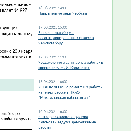
тулинском жилом
18.08.2021 14:00
авляет 14 997
Парк в пойме реки Чербузы
17.08.2021 15:00
ствующих
Выполняется уборка
ункциональному
несанкционированных свалок в
Чемском бору
ск» с 23 января
 комментариях к
17.08.2021 11:00
Уведомление о санитарных работах в
сквере «им. М. И. Калинина»
16.08.2021 16:00
УВЕДОМЛЕНИЕ о ремонтных работах
на теплотрасссе в ПКиО
"Михайловская набережная"
16.08.2021 16:00
чень быстро
В сквере «Авиаконструктора
, чтобы покормить
Антонова» ведутся демонтажные
работы