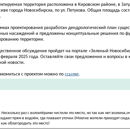
ектируемая территория расположена в Кировском районе, в За
иве города Новосибирска, по ул. Петухова. Общая площадь сост
.
амках проектирования разработан дендрологический план суще
еных насаждений и предложены концептуальные решения по ф
ированию территории.
ественное обсуждение пройдет на портале «Зеленый Новосибир
 февраля 2025 года. Оставляйте свои предложения и вопросы в
ной новости.
акомиться с проектом можно по
ссылке
.
Несколько раз с волонтёрами чистили это место, но так как нет хозяина,о
кидают прям в водоём, где плавают уточки (Многие жители приходят сюда
 как облагородить это место!