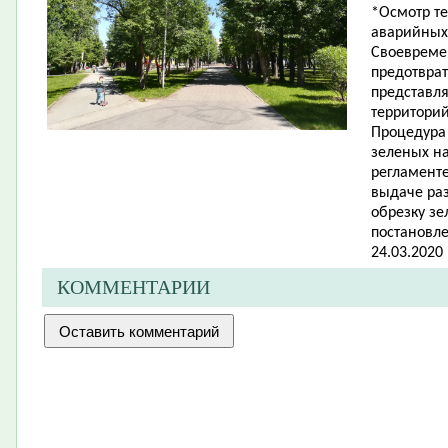
*Осмотр те
аварийных 
Своевреме
предотвра
представл
территорий
Процедура
зеленых н
регламент
выдаче раз
обрезку з
постановл
24.03.2020
КОММЕНТАРИИ