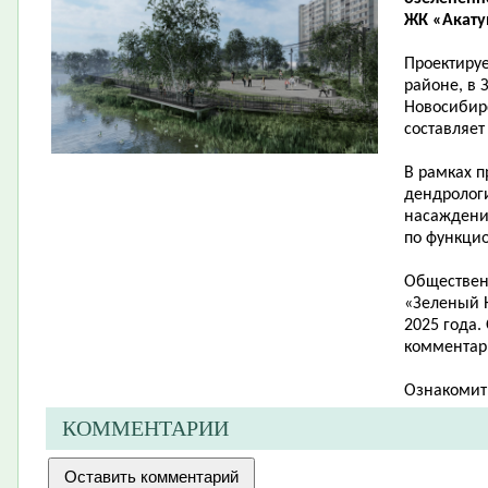
ЖК «Акатуй
Проектиру
районе, в 
Новосибирс
составляет 
В рамках п
дендролог
насаждени
по функци
Обществен
«Зеленый Н
2025 года.
комментари
Ознакомит
КОММЕНТАРИИ