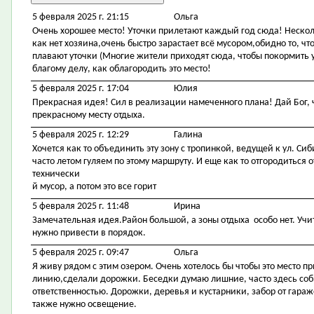
5 февраля 2025 г. 21:15
Ольга
Очень хорошее место! Уточки прилетают каждый год сюда! Несколь
как нет хозяина,очень быстро зарастает всё мусором,обидно то, ч
плавают уточки (Многие жители приходят сюда, чтобы покормить у
благому делу, как облагородить это место!
5 февраля 2025 г. 17:04
Юлия
Прекрасная идея! Сил в реализации намеченного плана! Дай Бог,
прекрасному месту отдыха.
5 февраля 2025 г. 12:29
Галина
Хочется как то объединить эту зону с тропинкой, ведущей к ул. Си
часто летом гуляем по этому маршруту. И еще как то отгородиться
технически
й мусор, а потом это все горит
5 февраля 2025 г. 11:48
Ирина
Замечательная идея.Район большой, а зоны отдыха особо нет. Учит
нужно привести в порядок.
5 февраля 2025 г. 09:47
Ольга
Я живу рядом с этим озером. Очень хотелось бы чтобы это место 
линию,сделали дорожки. Беседки думаю лишние, часто здесь со
ответственностью. Дорожки, деревья и кустарники, забор от гара
также нужно освещение.