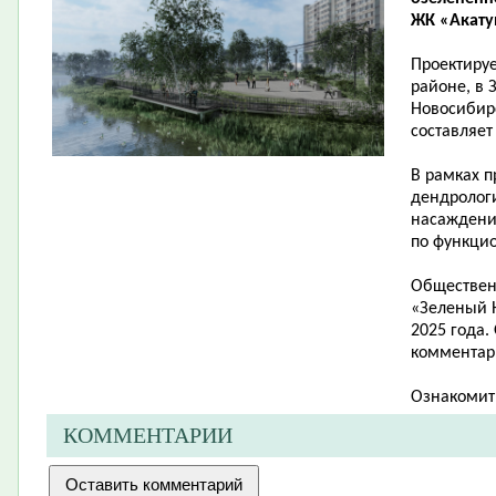
ЖК «Акатуй
Проектиру
районе, в 
Новосибирс
составляет 
В рамках п
дендролог
насаждени
по функци
Обществен
«Зеленый Н
2025 года.
комментари
Ознакомит
КОММЕНТАРИИ