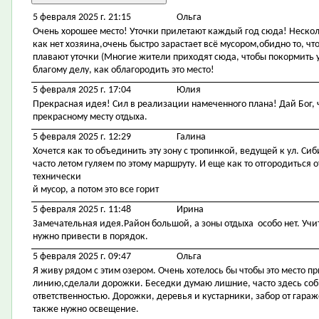
5 февраля 2025 г. 21:15
Ольга
Очень хорошее место! Уточки прилетают каждый год сюда! Несколь
как нет хозяина,очень быстро зарастает всё мусором,обидно то, ч
плавают уточки (Многие жители приходят сюда, чтобы покормить у
благому делу, как облагородить это место!
5 февраля 2025 г. 17:04
Юлия
Прекрасная идея! Сил в реализации намеченного плана! Дай Бог,
прекрасному месту отдыха.
5 февраля 2025 г. 12:29
Галина
Хочется как то объединить эту зону с тропинкой, ведущей к ул. Си
часто летом гуляем по этому маршруту. И еще как то отгородиться
технически
й мусор, а потом это все горит
5 февраля 2025 г. 11:48
Ирина
Замечательная идея.Район большой, а зоны отдыха особо нет. Учит
нужно привести в порядок.
5 февраля 2025 г. 09:47
Ольга
Я живу рядом с этим озером. Очень хотелось бы чтобы это место 
линию,сделали дорожки. Беседки думаю лишние, часто здесь со
ответственностью. Дорожки, деревья и кустарники, забор от гара
также нужно освещение.