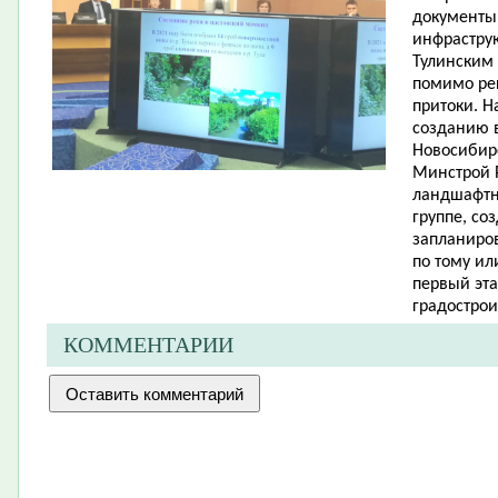
документы
инфраструк
Тулинским
помимо рек
притоки. Н
созданию в
Новосибирс
Минстрой 
ландшафтны
группе, со
запланиров
по тому ил
первый эта
градострои
КОММЕНТАРИИ