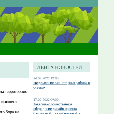
ЛЕНТА НОВОСТЕЙ
24.02.2022 12:00
Уведомление о санитарных работах в
скверах
на территориях
17.02.2022 09:00
о высшего
​Завершено общественное
обсуждение дизайн-проекта
ого бора на
благоустройства набережной в