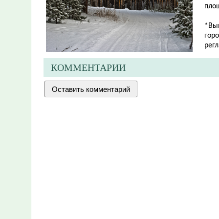
площ
*Вы
гор
рег
КОММЕНТАРИИ