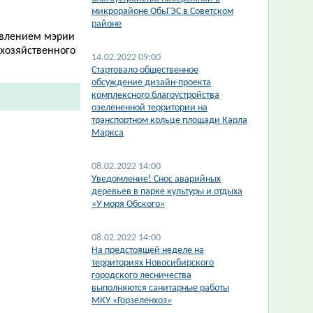
микрорайоне ОбьГЭС в Советском
районе
овлением мэрии
охозяйственного
14.02.2022 09:00
Стартовало общественное
обсуждение дизайн-проекта
комплексного благоустройства
озелененной территории на
транспортном кольце площади Карла
Маркса
08.02.2022 14:00
Уведомление! Снос аварийных
деревьев в парке культуры и отдыха
«У моря Обского»
08.02.2022 14:00
На предстоящей неделе на
территориях Новосибирского
городского лесничества
выполняются санитарные работы
МКУ «Горзеленхоз»