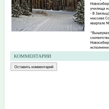
Новосибир
училища на
- В Заельц
массиве Со
квартале № 
*Вышеуказ
соответств
Новосибирс
исполнения
КОММЕНТАРИИ