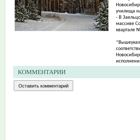
Новосибир
училища на
- В Заельц
массиве Со
квартале № 
*Вышеуказ
соответств
Новосибирс
исполнения
КОММЕНТАРИИ