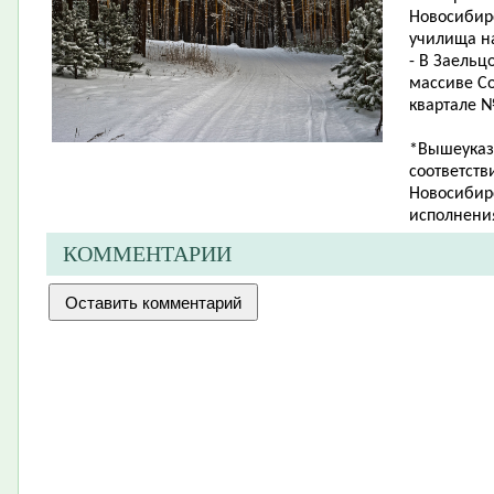
Новосибир
училища на
- В Заельц
массиве Со
квартале № 
*Вышеуказ
соответств
Новосибирс
исполнения
КОММЕНТАРИИ